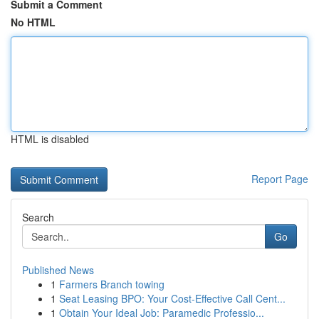
Submit a Comment
No HTML
HTML is disabled
Report Page
Search
Go
Published News
1
Farmers Branch towing
1
Seat Leasing BPO: Your Cost-Effective Call Cent...
1
Obtain Your Ideal Job: Paramedic Professio...