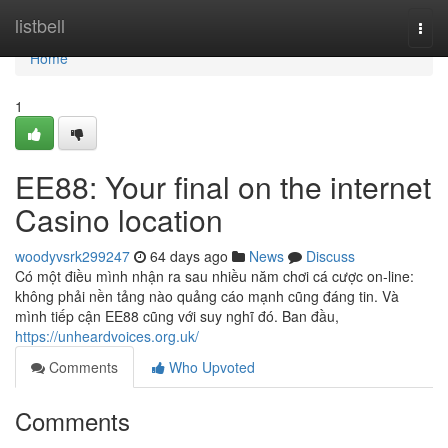
Home
listbell
Togg
navi
Home
1
EE88: Your final on the internet
Casino location
woodyvsrk299247
64 days ago
News
Discuss
Có một điều mình nhận ra sau nhiều năm chơi cá cược on-line:
không phải nền tảng nào quảng cáo mạnh cũng đáng tin. Và
mình tiếp cận EE88 cũng với suy nghĩ đó. Ban đầu,
https://unheardvoices.org.uk/
Comments
Who Upvoted
Comments