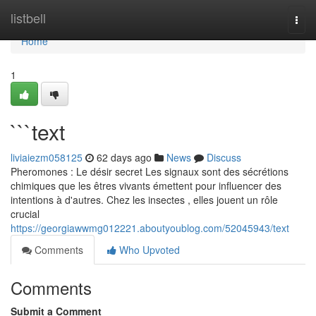
Home
listbell
Togg
navi
Home
1
```text
liviaiezm058125
62 days ago
News
Discuss
Pheromones : Le désir secret Les signaux sont des sécrétions
chimiques que les êtres vivants émettent pour influencer des
intentions à d'autres. Chez les insectes , elles jouent un rôle
crucial
https://georgiawwmg012221.aboutyoublog.com/52045943/text
Comments
Who Upvoted
Comments
Submit a Comment