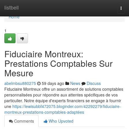
Home
listbell
Togg
navi
Home
1
Fiduciaire Montreux:
Prestations Comptables Sur
Mesure
abelmbsu880275
59 days ago
News
Discuss
Fiduciaire Montreux offre un assortiment de solutions comptables
personnalisées pour répondre aux attentes spécifiques de vos
particulier. Notre équipe d'experts financiers se engage à fournir
une
https://lewisubbf472075.bloginder.com/42292279/fiduciaire-
montreux-prestations-comptables-adaptées
Comments
Who Upvoted