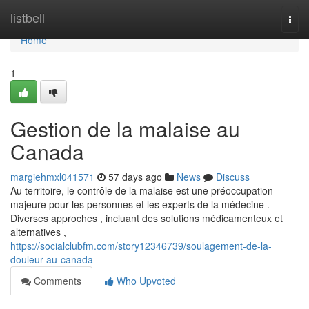
Home
listbell
Togg
navi
Home
1
Gestion de la malaise au
Canada
margiehmxl041571
57 days ago
News
Discuss
Au territoire, le contrôle de la malaise est une préoccupation
majeure pour les personnes et les experts de la médecine .
Diverses approches , incluant des solutions médicamenteux et
alternatives ,
https://socialclubfm.com/story12346739/soulagement-de-la-
douleur-au-canada
Comments
Who Upvoted