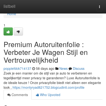
Home
listbell
Togg
navi
Home
1
Premium Autoruitenfolie :
Verbeter Je Wagen Stijl en
Vertrouwelijkheid
poppiefdck714137
58 days ago
News
Discuss
Zoek je een manier om de stijl van je auto te verbeteren en
tegelijkertijd meer privacy te garanderen? Luxe Autoruitenfolie is
de ideale keuze ! Onze privacyfolie biedt niet alleen een elegante
look ,
https://montyryad821752.blogcudinti.com/profile
Comments
Who Upvoted