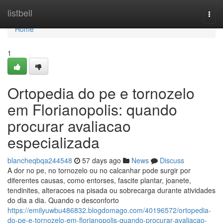
Home
listbell
Togg
navi
Home
1
Ortopedia do pe e tornozelo
em Florianopolis: quando
procurar avaliacao
especializada
blancheqbqa244548
57 days ago
News
Discuss
A dor no pe, no tornozelo ou no calcanhar pode surgir por
diferentes causas, como entorses, fascite plantar, joanete,
tendinites, alteracoes na pisada ou sobrecarga durante atividades
do dia a dia. Quando o desconforto
https://emilyuwbu486832.blogdomago.com/40196572/ortopedia-
do-pe-e-tornozelo-em-florianopolis-quando-procurar-avaliacao-