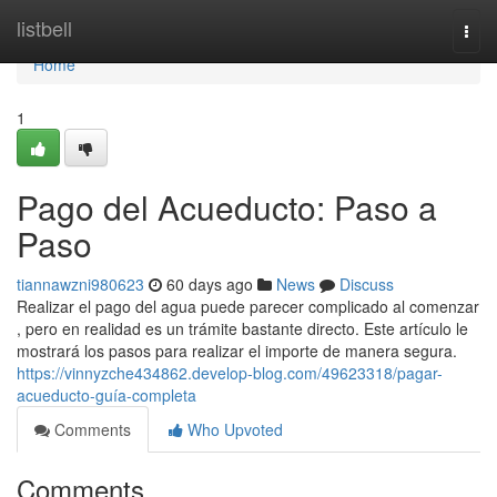
Home
listbell
Togg
navi
Home
1
Pago del Acueducto: Paso a
Paso
tiannawzni980623
60 days ago
News
Discuss
Realizar el pago del agua puede parecer complicado al comenzar
, pero en realidad es un trámite bastante directo. Este artículo le
mostrará los pasos para realizar el importe de manera segura.
https://vinnyzche434862.develop-blog.com/49623318/pagar-
acueducto-guía-completa
Comments
Who Upvoted
Comments