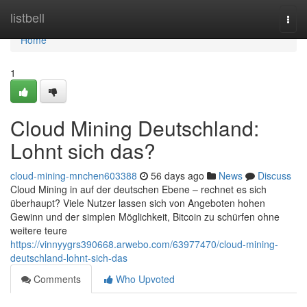
Home
listbell
Togg
navi
Home
1
Cloud Mining Deutschland:
Lohnt sich das?
cloud-mining-mnchen603388
56 days ago
News
Discuss
Cloud Mining in auf der deutschen Ebene – rechnet es sich
überhaupt? Viele Nutzer lassen sich von Angeboten hohen
Gewinn und der simplen Möglichkeit, Bitcoin zu schürfen ohne
weitere teure
https://vinnyygrs390668.arwebo.com/63977470/cloud-mining-
deutschland-lohnt-sich-das
Comments
Who Upvoted