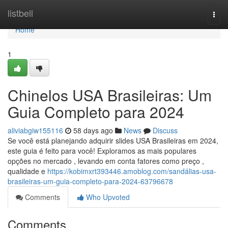
Home
listbell
Togg
navi
Home
1
Chinelos USA Brasileiras: Um
Guia Completo para 2024
aliviabgiw155116
58 days ago
News
Discuss
Se você está planejando adquirir slides USA Brasileiras em 2024,
este guia é feito para você! Exploramos as mais populares
opções no mercado , levando em conta fatores como preço ,
qualidade e
https://kobimxrt393446.amoblog.com/sandálias-usa-
brasileiras-um-guia-completo-para-2024-63796678
Comments
Who Upvoted
Comments