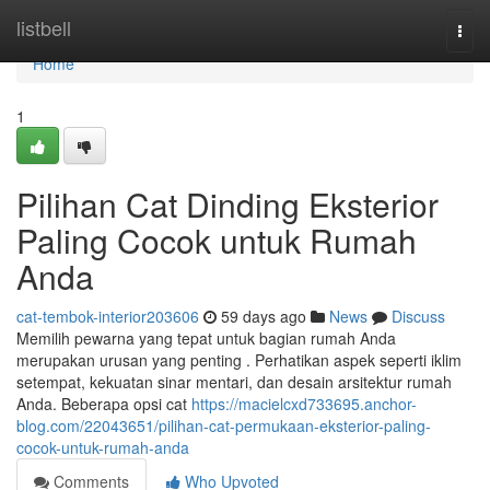
Home
listbell
Togg
navi
Home
1
Pilihan Cat Dinding Eksterior
Paling Cocok untuk Rumah
Anda
cat-tembok-interior203606
59 days ago
News
Discuss
Memilih pewarna yang tepat untuk bagian rumah Anda
merupakan urusan yang penting . Perhatikan aspek seperti iklim
setempat, kekuatan sinar mentari, dan desain arsitektur rumah
Anda. Beberapa opsi cat
https://macielcxd733695.anchor-
blog.com/22043651/pilihan-cat-permukaan-eksterior-paling-
cocok-untuk-rumah-anda
Comments
Who Upvoted