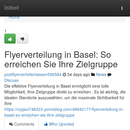
Home
listbell
Togg
navi
Home
1
Flyerverteilung in Basel: So
erreichen Sie Ihre Zielgruppe
postflyerverteilenlassen556584
54 days ago
News
Discuss
Die effektive Flyerverteilung in Basel ermöglicht eine tolle
Möglichkeit, Ihre Zielgruppe direkt zu erreichen . Es ist wichtig, die
idealen Standorte auszuwählen, um die maximale Sichtbarkeit für
Ihre
https://royjaui748323.yomoblog.com/48840177/flyerverteilung-in-
basel-so-erreichen-sie-ihre-zielgruppe
Comments
Who Upvoted