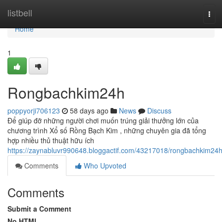
Home
listbell
Tog
navi
Home
1
Rongbachkim24h
poppyorji706123
58 days ago
News
Discuss
Để giúp đỡ những người chơi muốn trúng giải thưởng lớn của
chương trình Xổ số Rồng Bạch Kim , những chuyên gia đã tổng
hợp nhiều thủ thuật hữu ích
https://zaynabluvr990648.bloggactif.com/43217018/rongbachkim24
Comments
Who Upvoted
Comments
Submit a Comment
No HTML