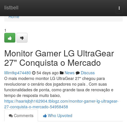
Home
listbell
Togg
navi
Home
1
Monitor Gamer LG UltraGear
27" Conquista o Mercado
lillimtkp474480
54 days ago
News
Discuss
O mais moderno monitor LG UltraGear 27" chegou para
revolucionar o cenário dos jogadores no país . Com suas
funcionalidades de ponta, como grande taxa de renovação e
tempo de resposta muito baixo,
https://haarisjbjh162904.tblogz.com/monitor-gamer-lg-ultragear-
27-conquista-o-mercado-54958458
Comments
Who Upvoted