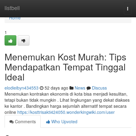
Home
listbell
Togg
navi
Home
1
Menemukan Kost Murah: Tips
Mendapatkan Tempat Tinggal
Ideal
elodieibyn434553
52 days ago
News
Discuss
Menemukan kontrakan ekonomis di kota bisa menjadi kesulitan,
tetapi bukan tidak mungkin . Lihat lingkungan yang dekat diakses
ke kantor . Bandingkan harga sejumlah alternatif tempat secara
online
https://kosttrisakti424050.wonderkingwiki.com/user
Comments
Who Upvoted