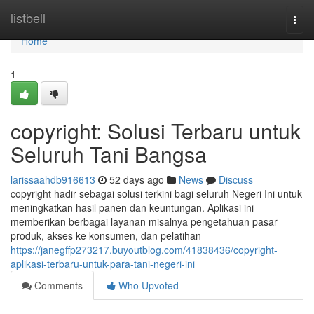
Home
listbell
Togg
navi
Home
1
copyright: Solusi Terbaru untuk
Seluruh Tani Bangsa
larissaahdb916613
52 days ago
News
Discuss
copyright hadir sebagai solusi terkini bagi seluruh Negeri Ini untuk
meningkatkan hasil panen dan keuntungan. Aplikasi ini
memberikan berbagai layanan misalnya pengetahuan pasar
produk, akses ke konsumen, dan pelatihan
https://janegffp273217.buyoutblog.com/41838436/copyright-
aplikasi-terbaru-untuk-para-tani-negeri-ini
Comments
Who Upvoted