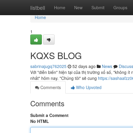
Home
listbell
Home
New
Submit
Groups
Home
1
KQXS BLOG
sabrinajugq762025
52 days ago
News
Discus
Với "diễn biến" hiện tại của thị trường xổ số, "không 
nhất" hôm nay. "Chúng tôi" sẽ cung
https://sashaafz
Comments
Who Upvoted
Comments
Submit a Comment
No HTML