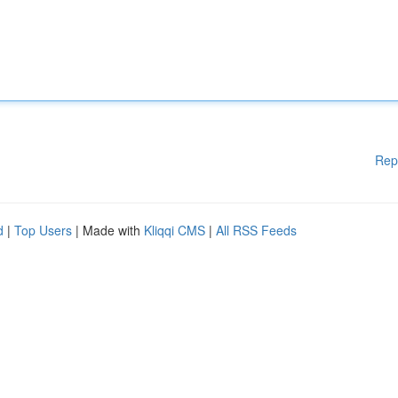
Rep
d
|
Top Users
| Made with
Kliqqi CMS
|
All RSS Feeds