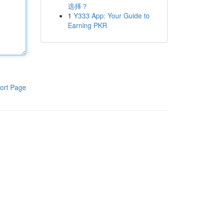
选择？
1
Y333 App: Your Guide to
Earning PKR
ort Page