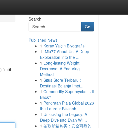
Search
Go
Published News
1
Koray Yalçin Biyografisi
1
{Mix77 About Us: A Deep
Exploration into the ...
1
Long-lasting Weight
Decrease: A Enduring
S) "mới
Method
1
Situs Store Terbaru :
Destinasi Belanja Impi...
1
Commodity Supercycle: Is It
Back?
1
Perkiraan Piala Global 2026
Ibu Lauren: Bisakah...
1
Unlocking the Legacy: A
Deep Dive into Evan Wil...
1
谷歌邮箱购买：安全可靠的