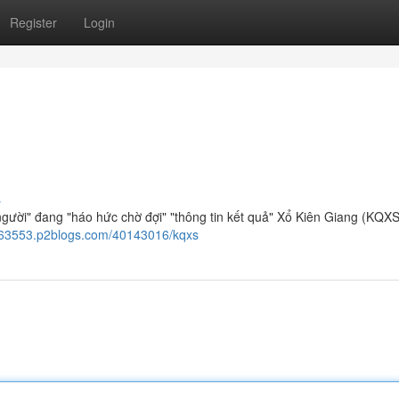
Register
Login
s
ít người" đang "háo hức chờ đợi" "thông tin kết quả" Xổ Kiên Giang (KQX
z063553.p2blogs.com/40143016/kqxs