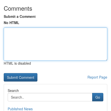
Comments
Submit a Comment
No HTML
HTML is disabled
Report Page
Search
Go
Published News