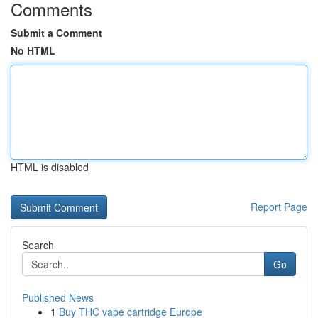
Comments
Submit a Comment
No HTML
HTML is disabled
Report Page
Search
Go
Published News
1
Buy THC vape cartridge Europe