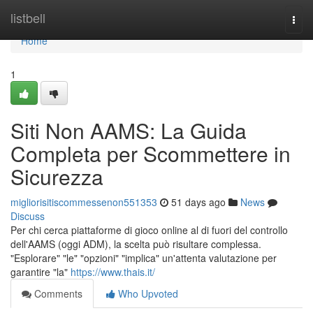
Home
listbell
Togg
navi
Home
1
Siti Non AAMS: La Guida
Completa per Scommettere in
Sicurezza
migliorisitiscommessenon551353
51 days ago
News
Discuss
Per chi cerca piattaforme di gioco online al di fuori del controllo
dell'AAMS (oggi ADM), la scelta può risultare complessa.
"Esplorare" "le" "opzioni" "implica" un'attenta valutazione per
garantire "la"
https://www.thais.it/
Comments
Who Upvoted