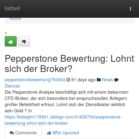
Home
listbell
Togg
navi
Home
1
Pepperstone Bewertung: Lohnt
sich der Broker?
pepperstonebewertung793063
51 days ago
News
Discuss
Die Pepperstone Analyse beschäftigt sich mit einem bekannten
CFD-Broker, der sich besonders bei anspruchsvollen Anlegern
großer Beliebtheit erfreut. Lohnt sich der Dienstleister wirklich
sein Geld ? In
https://kobiyjlm178561.ziblogs.com/41838750/pepperstone-
bewertung-lohnt-sich-der-broker
Comments
Who Upvoted