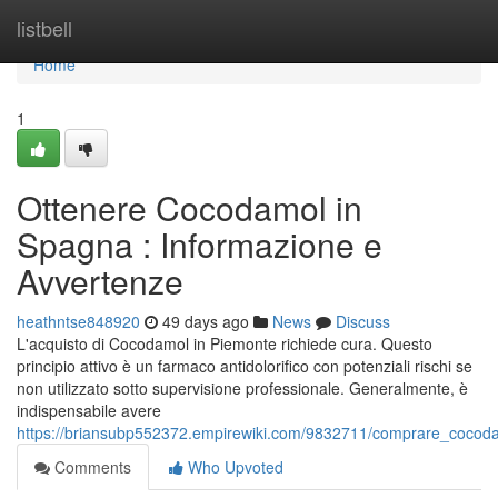
Home
listbell
Home
1
Ottenere Cocodamol in
Spagna : Informazione e
Avvertenze
heathntse848920
49 days ago
News
Discuss
L'acquisto di Cocodamol in Piemonte richiede cura. Questo
principio attivo è un farmaco antidolorifico con potenziali rischi se
non utilizzato sotto supervisione professionale. Generalmente, è
indispensabile avere
https://briansubp552372.empirewiki.com/9832711/comprare_cocod
Comments
Who Upvoted