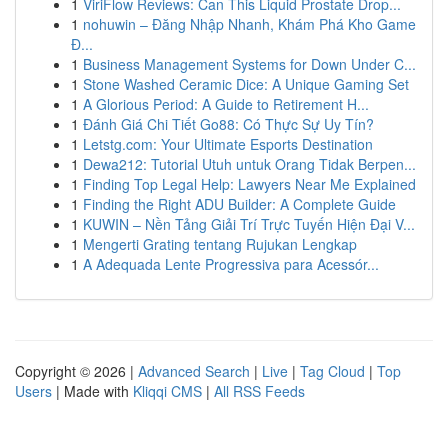
1
ViriFlow Reviews: Can This Liquid Prostate Drop...
1
nohuwin – Đăng Nhập Nhanh, Khám Phá Kho Game
Đ...
1
Business Management Systems for Down Under C...
1
Stone Washed Ceramic Dice: A Unique Gaming Set
1
A Glorious Period: A Guide to Retirement H...
1
Đánh Giá Chi Tiết Go88: Có Thực Sự Uy Tín?
1
Letstg.com: Your Ultimate Esports Destination
1
Dewa212: Tutorial Utuh untuk Orang Tidak Berpen...
1
Finding Top Legal Help: Lawyers Near Me Explained
1
Finding the Right ADU Builder: A Complete Guide
1
KUWIN – Nền Tảng Giải Trí Trực Tuyến Hiện Đại V...
1
Mengerti Grating tentang Rujukan Lengkap
1
A Adequada Lente Progressiva para Acessór...
Copyright © 2026 |
Advanced Search
|
Live
|
Tag Cloud
|
Top
Users
| Made with
Kliqqi CMS
|
All RSS Feeds