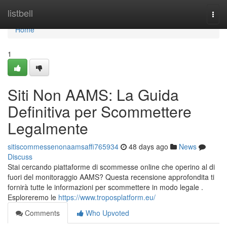
Home
listbell
Togg
navi
Home
1
Siti Non AAMS: La Guida
Definitiva per Scommettere
Legalmente
sitiscommessenonaamsaffi765934
48 days ago
News
Discuss
Stai cercando piattaforme di scommesse online che operino al di
fuori del monitoraggio AAMS? Questa recensione approfondita ti
fornirà tutte le informazioni per scommettere in modo legale .
Esploreremo le
https://www.troposplatform.eu/
Comments
Who Upvoted