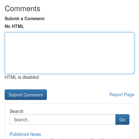
Comments
Submit a Comment
No HTML
HTML is disabled
Report Page
Search
Go
Published News