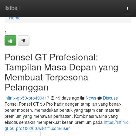
Home
listbell
Togg
navi
Home
1
Ponsel GT Profesional:
Tampilan Masa Depan yang
Membuat Terpesona
Pelanggan
infinix-gt-50-pro499417
49 days ago
News
Discuss
Ponsel Ponsel GT 50 Pro hadir dengan tampilan yang benar-
benar modern, memadukan bentuk yang tajam dan material
premium yang menawan perhatian. Kombinasi warna yang
eksotis semakin memperkuat kesan premium pada
https://infinix-
gt-50-pro100200.wikififfi.com/user