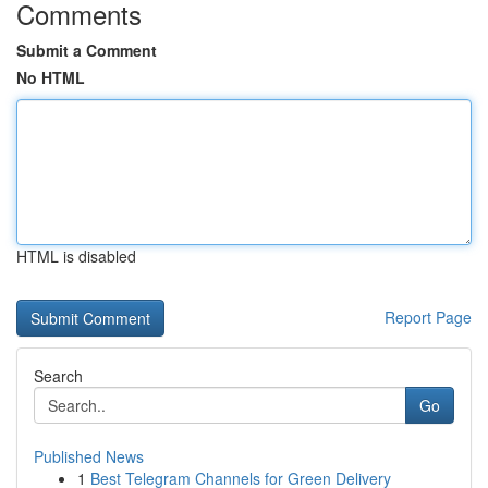
Comments
Submit a Comment
No HTML
HTML is disabled
Report Page
Search
Go
Published News
1
Best Telegram Channels for Green Delivery