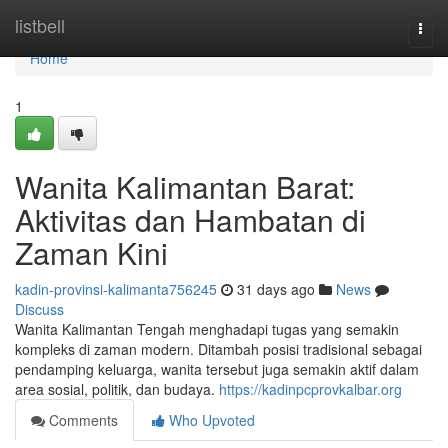
Home
listbell
Togg
navi
Home
1
Wanita Kalimantan Barat:
Aktivitas dan Hambatan di
Zaman Kini
kadin-provinsi-kalimanta756245
31 days ago
News
Discuss
Wanita Kalimantan Tengah menghadapi tugas yang semakin
kompleks di zaman modern. Ditambah posisi tradisional sebagai
pendamping keluarga, wanita tersebut juga semakin aktif dalam
area sosial, politik, dan budaya.
https://kadinpcprovkalbar.org
Comments
Who Upvoted