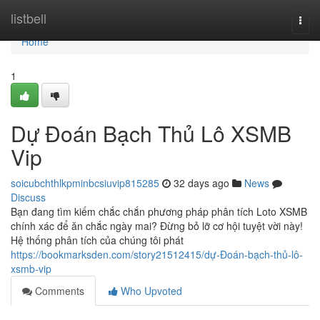
Home
listbell
Togg
navi
Home
1
Dự Đoán Bạch Thủ Lô XSMB
Vip
soicubchthlkpminbcsiuvip815285
32 days ago
News
Discuss
Bạn đang tìm kiếm chắc chắn phương pháp phân tích Loto XSMB
chính xác để ăn chắc ngày mai? Đừng bỏ lỡ cơ hội tuyệt vời này!
Hệ thống phân tích của chúng tôi phát
https://bookmarksden.com/story21512415/dự-Đoán-bạch-thủ-lô-
xsmb-vip
Comments
Who Upvoted