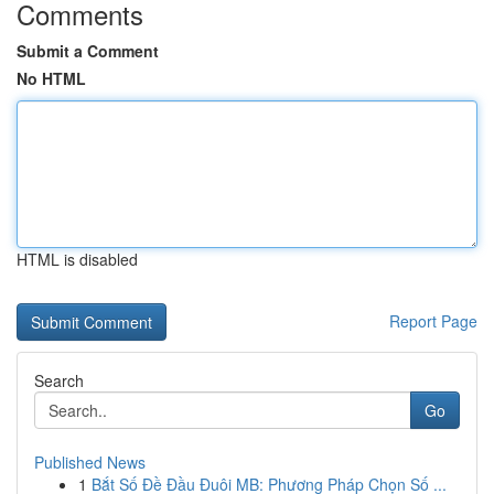
Comments
Submit a Comment
No HTML
HTML is disabled
Report Page
Search
Go
Published News
1
Bắt Số Đề Đầu Đuôi MB: Phương Pháp Chọn Số ...