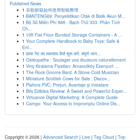
Published News
1
谷歌邮箱如何使用智能整理
1
BANTENG69: Penyelidikan Otak di Balik Akun M...
1
Bộ Số Miễn Phí 888 - Bạch Thủ 333: Phân Tích
Ch...
1
10ft Flat Floor Bunded Storage Containers - A ...
1
Your Complete Handbook to Baby Toys: Safe &
Ent...
1
छाया नेट का व्यवसाय कैसे शुरू करें: संपूर्ण जान...
1
Ostéopathe : Soulager vos douleurs naturellement
1
Vinç Kiralama Fiyatları: Arnavutköy Esenyurt ...
1
The Rock Gnome Bard: A Stone-Cold Musician
1
Miniature Scottish Cows for Sale : Discov...
1
Plafons PVC: Prețuri, Avantaje și Instalare
1
Bits Edibles Review: A Sweet and Powerful Exper...
1
Virtuance Digital Marketing: A Complete Guide
1
Camgo: Your Access to Impromptu Online Dis...
Copyright © 2026 |
Advanced Search
|
Live
|
Tag Cloud
|
Top