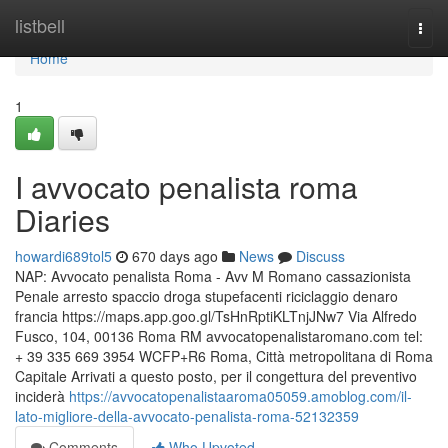
Home
listbell
Togg
navi
Home
1
I avvocato penalista roma
Diaries
howardi689tol5
670 days ago
News
Discuss
NAP: Avvocato penalista Roma - Avv M Romano cassazionista
Penale arresto spaccio droga stupefacenti riciclaggio denaro
francia https://maps.app.goo.gl/TsHnRptiKLTnjJNw7 Via Alfredo
Fusco, 104, 00136 Roma RM avvocatopenalistaromano.com tel:
+ 39 335 669 3954 WCFP+R6 Roma, Città metropolitana di Roma
Capitale Arrivati a questo posto, per il congettura del preventivo
inciderà
https://avvocatopenalistaaroma05059.amoblog.com/il-
lato-migliore-della-avvocato-penalista-roma-52132359
Comments
Who Upvoted