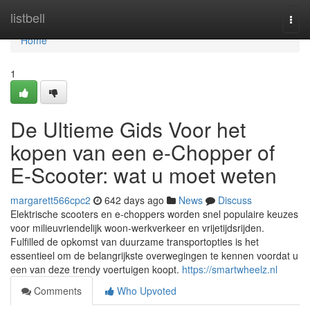
Home
listbell
Togg
navi
Home
1
De Ultieme Gids Voor het
kopen van een e-Chopper of
E-Scooter: wat u moet weten
margarett566cpc2
642 days ago
News
Discuss
Elektrische scooters en e-choppers worden snel populaire keuzes
voor milieuvriendelijk woon-werkverkeer en vrijetijdsrijden.
Fulfilled de opkomst van duurzame transportopties is het
essentieel om de belangrijkste overwegingen te kennen voordat u
een van deze trendy voertuigen koopt.
https://smartwheelz.nl
Comments
Who Upvoted