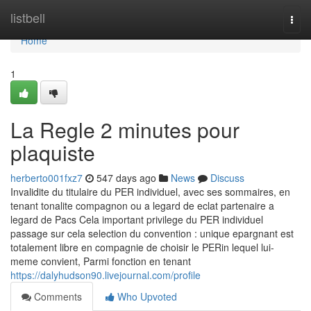
Home
listbell
Togg
navi
Home
1
La Regle 2 minutes pour
plaquiste
herberto001fxz7
547 days ago
News
Discuss
Invalidite du titulaire du PER individuel, avec ses sommaires, en
tenant tonalite compagnon ou a legard de eclat partenaire a
legard de Pacs Cela important privilege du PER individuel
passage sur cela selection du convention : unique epargnant est
totalement libre en compagnie de choisir le PERin lequel lui-
meme convient, Parmi fonction en tenant
https://dalyhudson90.livejournal.com/profile
Comments
Who Upvoted