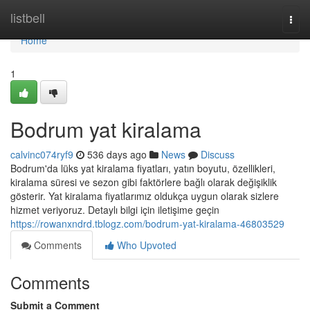
Home
listbell
Togg
navi
Home
1
Bodrum yat kiralama
calvinc074ryf9
536 days ago
News
Discuss
Bodrum'da lüks yat kiralama fiyatları, yatın boyutu, özellikleri,
kiralama süresi ve sezon gibi faktörlere bağlı olarak değişiklik
gösterir. Yat kiralama fiyatlarımız oldukça uygun olarak sizlere
hizmet veriyoruz. Detaylı bilgi için iletişime geçin
https://rowanxndrd.tblogz.com/bodrum-yat-kiralama-46803529
Comments
Who Upvoted
Comments
Submit a Comment