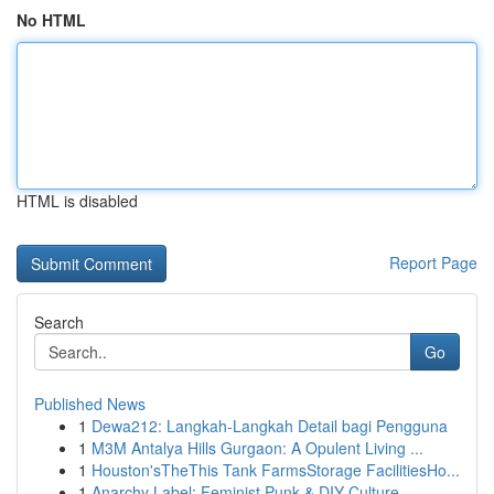
No HTML
HTML is disabled
Report Page
Search
Go
Published News
1
Dewa212: Langkah-Langkah Detail bagi Pengguna
1
M3M Antalya Hills Gurgaon: A Opulent Living ...
1
Houston'sTheThis Tank FarmsStorage FacilitiesHo...
1
Anarchy Label: Feminist Punk & DIY Culture