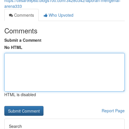
https://cesar99p6b.blogs100.com/34280342/laporan-mengenai-
arena333
Comments
Who Upvoted
Comments
Submit a Comment
No HTML
HTML is disabled
Report Page
Search