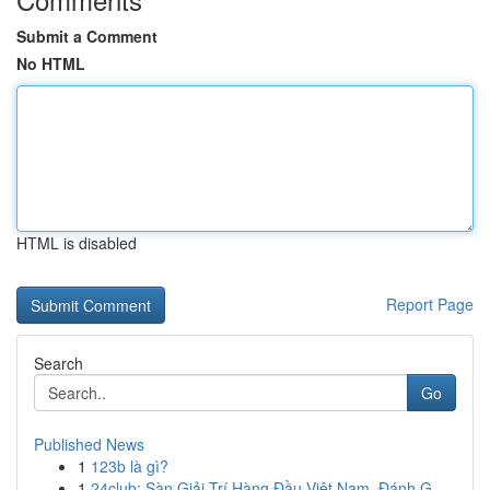
Submit a Comment
No HTML
HTML is disabled
Report Page
Search
Go
Published News
1
123b là gì?
1
24club: Sàn Giải Trí Hàng Đầu Việt Nam, Đánh G...