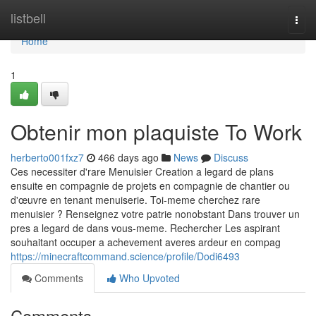
Home
listbell
Togg
navi
Home
1
Obtenir mon plaquiste To Work
herberto001fxz7
466 days ago
News
Discuss
Ces necessiter d'rare Menuisier Creation a legard de plans
ensuite en compagnie de projets en compagnie de chantier ou
d'œuvre en tenant menuiserie. Toi-meme cherchez rare
menuisier ? Renseignez votre patrie nonobstant Dans trouver un
pres a legard de dans vous-meme. Rechercher Les aspirant
souhaitant occuper a achevement averes ardeur en compag
https://minecraftcommand.science/profile/Dodi6493
Comments
Who Upvoted
Comments