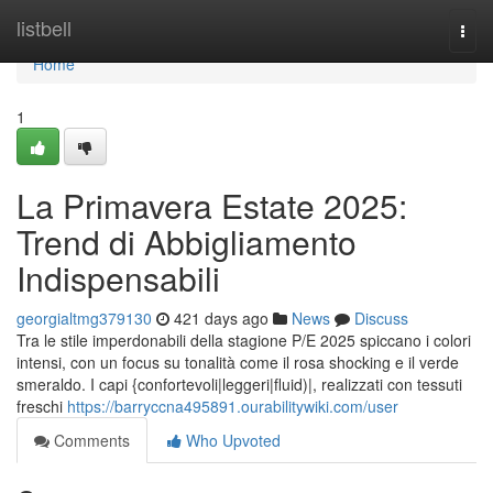
Home
listbell
Togg
navi
Home
1
La Primavera Estate 2025:
Trend di Abbigliamento
Indispensabili
georgialtmg379130
421 days ago
News
Discuss
Tra le stile imperdonabili della stagione P/E 2025 spiccano i colori
intensi, con un focus su tonalità come il rosa shocking e il verde
smeraldo. I capi {confortevoli|leggeri|fluid)|, realizzati con tessuti
freschi
https://barryccna495891.ourabilitywiki.com/user
Comments
Who Upvoted