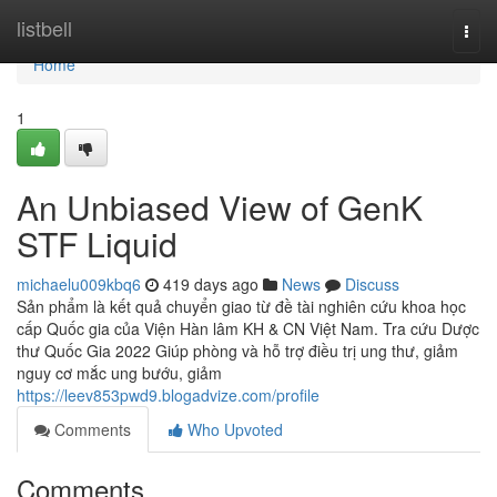
Home
listbell
Togg
navi
Home
1
An Unbiased View of GenK
STF Liquid
michaelu009kbq6
419 days ago
News
Discuss
Sản phẩm là kết quả chuyển giao từ đề tài nghiên cứu khoa học
cấp Quốc gia của Viện Hàn lâm KH & CN Việt Nam. Tra cứu Dược
thư Quốc Gia 2022 Giúp phòng và hỗ trợ điều trị ung thư, giảm
nguy cơ mắc ung bướu, giảm
https://leev853pwd9.blogadvize.com/profile
Comments
Who Upvoted
Comments