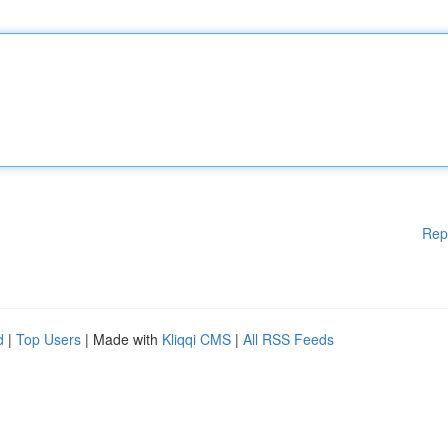
Rep
d
|
Top Users
| Made with
Kliqqi CMS
|
All RSS Feeds