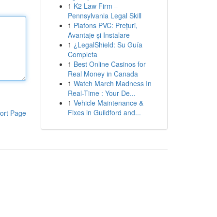
1
K2 Law Firm –
Pennsylvania Legal Skill
1
Plafons PVC: Prețuri,
Avantaje și Instalare
1
¿LegalShield: Su Guía
Completa
1
Best Online Casinos for
Real Money in Canada
1
Watch March Madness In
Real-Time : Your De...
1
Vehicle Maintenance &
Fixes in Guildford and...
ort Page