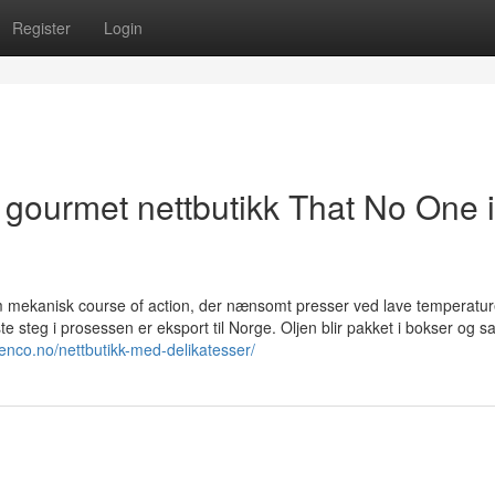
Register
Login
 gourmet nettbutikk That No One 
m mekanisk course of action, der nænsomt presser ved lave temperature
e steg i prosessen er eksport til Norge. Oljen blir pakket i bokser og sa
senco.no/nettbutikk-med-delikatesser/