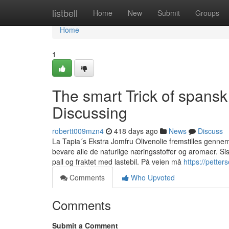
Home
listbell
Home
New
Submit
Groups
Home
1
The smart Trick of spansk
Discussing
robertt009mzn4
418 days ago
News
Discuss
La Tapia´s Ekstra Jomfru Olivenolie fremstilles genne
bevare alle de naturlige næringsstoffer og aromaer. Sist
pall og fraktet med lastebil. På veien må
https://petter
Comments
Who Upvoted
Comments
Submit a Comment