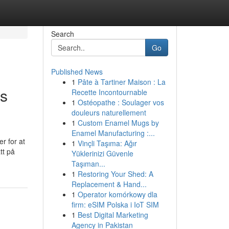
Search
Go
Published News
1
Pâte à Tartiner Maison : La
is
Recette Incontournable
1
Ostéopathe : Soulager vos
douleurs naturellement
1
Custom Enamel Mugs by
Enamel Manufacturing :...
r for at
1
Vinçli Taşıma: Ağır
tt på
Yüklerinizi Güvenle
Taşıman...
1
Restoring Your Shed: A
Replacement & Hand...
1
Operator komórkowy dla
firm: eSIM Polska i IoT SIM
1
Best Digital Marketing
Agency in Pakistan