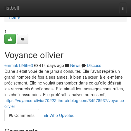
Home
listbell
Togg
navi
Home
1
Voyance olivier
emmak124ihe3
414 days ago
News
Discuss
Diane s’était voué de ne jamais consulter. Elle l’avait répété un
grand nombre de fois à ses amies, à bien sa sœur, à elle-même
précisément. Elle ne voulait pas tomber dans ce qu’elle désirait
les raccourcis émotionnels. Elle aimait les messages construites,
les choix assumées. Elle préférait l’analyse au ressenti,
https://voyance-olivier70222.therainblog.com/34578937/voyance-
olivier
Comments
Who Upvoted
Comments