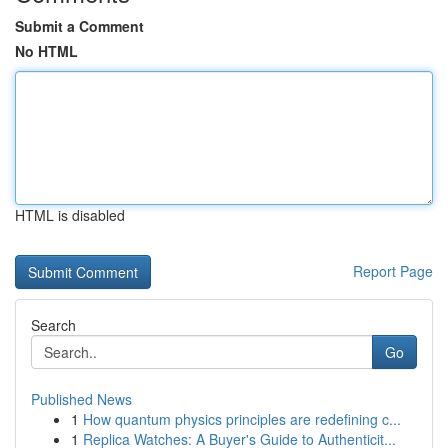
Submit a Comment
No HTML
HTML is disabled
Report Page
Search
Go
Published News
1
How quantum physics principles are redefining c...
1
Replica Watches: A Buyer's Guide to Authenticit...