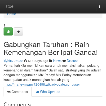
Home
listbell
Togg
navi
Home
1
Gabungkan Taruhan : Raih
Kemenangan Berlipat Ganda!
lilyhfit728932
413 days ago
News
Discuss
Pernahkah kita memikirkan cara untuk memaksimalkan peluang
kemenangan dalam taruhan? Salah satu strategi yang jitu adalah
dengan menggunakan Mix Parlay! Mix Parlay memberikan
kesempatan untuk menangkan hadiah yang
https://marleymwmv720498.wikiadvocate.com/user
Comments
Who Upvoted
Comments