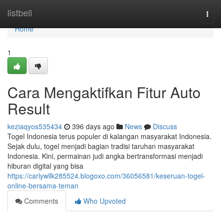
Home
listbell
Togg
navi
Home
1
Cara Mengaktifkan Fitur Auto
Result
keziaqyos535434
396 days ago
News
Discuss
Togel Indonesia terus populer di kalangan masyarakat Indonesia.
Sejak dulu, togel menjadi bagian tradisi taruhan masyarakat
Indonesia. Kini, permainan judi angka bertransformasi menjadi
hiburan digital yang bisa
https://carlywllk285524.blogoxo.com/36056581/keseruan-togel-
online-bersama-teman
Comments
Who Upvoted