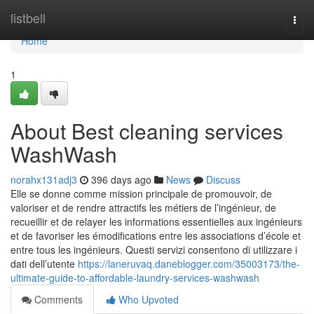
Home
listbell
Togg
navi
Home
1
About Best cleaning services
WashWash
norahx131adj3
396 days ago
News
Discuss
Elle se donne comme mission principale de promouvoir, de
valoriser et de rendre attractifs les métiers de l’ingénieur, de
recueillir et de relayer les informations essentielles aux ingénieurs
et de favoriser les émodifications entre les associations d’école et
entre tous les ingénieurs. Questi servizi consentono di utilizzare i
dati dell’utente
https://laneruvaq.daneblogger.com/35003173/the-
ultimate-guide-to-affordable-laundry-services-washwash
Comments
Who Upvoted