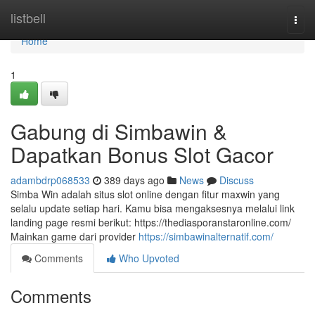
Home
listbell
Togg
navi
Home
1
Gabung di Simbawin &
Dapatkan Bonus Slot Gacor
adambdrp068533
389 days ago
News
Discuss
Simba Win adalah situs slot online dengan fitur maxwin yang
selalu update setiap hari. Kamu bisa mengaksesnya melalui link
landing page resmi berikut: https://thediasporanstaronline.com/
Mainkan game dari provider
https://simbawinalternatif.com/
Comments
Who Upvoted
Comments