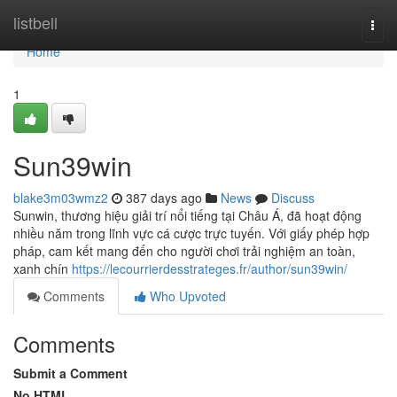
Home
listbell
Togg
navi
Home
1
Sun39win
blake3m03wmz2
387 days ago
News
Discuss
Sunwin, thương hiệu giải trí nổi tiếng tại Châu Á, đã hoạt động
nhiều năm trong lĩnh vực cá cược trực tuyến. Với giấy phép hợp
pháp, cam kết mang đến cho người chơi trải nghiệm an toàn,
xanh chín
https://lecourrierdesstrateges.fr/author/sun39win/
Comments
Who Upvoted
Comments
Submit a Comment
No HTML