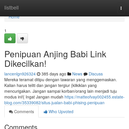
Home
listbell
Togg
navi
Home
1
Penipuan Anjing Babi Link
Dikecilkan!
lancenlgn926324
385 days ago
News
Discuss
Mereka teramat ditipu dengan tawaran yang menggemaskan.
Kalian harus teliti dan jangan tergiur {klikiklan yang
mencurigakan. Jangan sampai korban/orang lain menjadi tuju
modus ini!{ Ingat Jangan mudah
https://matteofvay002455.estate-
blog.com/35339082/situs-jualan-babi-phising-penipuan
Comments
Who Upvoted
Comments