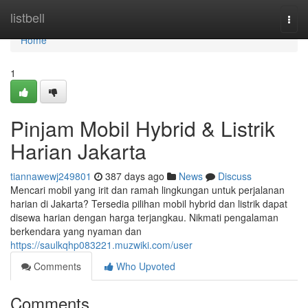
Home
listbell
Togg
navi
Home
1
Pinjam Mobil Hybrid & Listrik
Harian Jakarta
tiannawewj249801
387 days ago
News
Discuss
Mencari mobil yang irit dan ramah lingkungan untuk perjalanan
harian di Jakarta? Tersedia pilihan mobil hybrid dan listrik dapat
disewa harian dengan harga terjangkau. Nikmati pengalaman
berkendara yang nyaman dan
https://saulkqhp083221.muzwiki.com/user
Comments
Who Upvoted
Comments