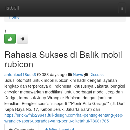
Home
listbell
Togg
navi
Home
1
Rahasia Sukses di Balik mobil
rubicon
antonioc418uus6
383 days ago
News
Discuss
Solusi otomotif untuk mobil rubicon kini hadir dengan layanan
lengkap dan terpercaya di Indonesia, khususnya Jakarta. bengkel
chrysler menawarkan modifikasi untuk berbagai model Jeep dan
Dodge, termasuk Jeep Wrangler Rubicon, dengan jaminan
keaslian. Bengkel spesialis seperti **Pionir Auto Garage** (Jl. Duri
Kepa Raya No. 17, Kebon Jeruk, Jakarta Barat) dan
https://erickwfhl529641.full-design.com/hal-penting-tentang-jeep-
wrangler-sport-upgrades-yang-perlu-diketahui-78681785
Comments
Who Upvoted