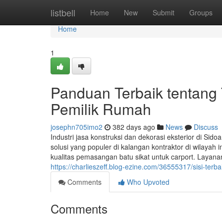
Home
listbell
Home
New
Submit
Groups
Home
1
Panduan Terbaik tentang 
Pemilik Rumah
josephn705imo2
382 days ago
News
Discuss
Industri jasa konstruksi dan dekorasi eksterior di Si
solusi yang populer di kalangan kontraktor di wilayah
kualitas pemasangan batu sikat untuk carport. Layana
https://charlieszeff.blog-ezine.com/36555317/sisi-terb
Comments
Who Upvoted
Comments