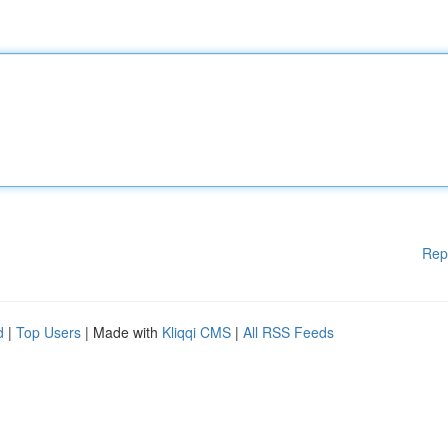
Rep
d
|
Top Users
| Made with
Kliqqi CMS
|
All RSS Feeds