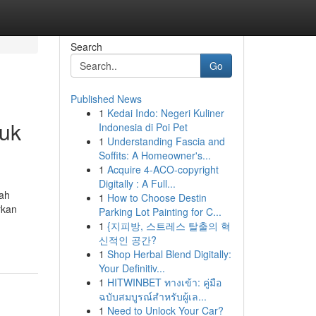
Search
Go
Published News
1
Kedai Indo: Negeri Kuliner
tuk
Indonesia di Poi Pet
1
Understanding Fascia and
Soffits: A Homeowner's...
1
Acquire 4-ACO-copyright
Digitally : A Full...
uah
1
How to Choose Destin
rkan
Parking Lot Painting for C...
1
{지피방, 스트레스 탈출의 혁
신적인 공간?
1
Shop Herbal Blend Digitally:
Your Definitiv...
1
HITWINBET ทางเข้า: คู่มือ
ฉบับสมบูรณ์สำหรับผู้เล...
1
Need to Unlock Your Car?