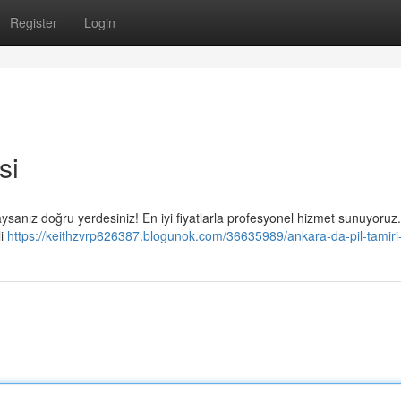
Register
Login
si
ndaysanız doğru yerdesiniz! En iyi fiyatlarla profesyonel hizmet sunuyoru
li
https://keithzvrp626387.blogunok.com/36635989/ankara-da-pil-tamiri