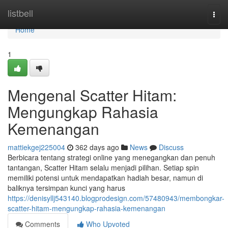
Home
listbell
Togg
navi
Home
1
Mengenal Scatter Hitam:
Mengungkap Rahasia
Kemenangan
mattiekgej225004
362 days ago
News
Discuss
Berbicara tentang strategi online yang menegangkan dan penuh
tantangan, Scatter Hitam selalu menjadi pilihan. Setiap spin
memiliki potensi untuk mendapatkan hadiah besar, namun di
baliknya tersimpan kunci yang harus
https://denisyllj543140.blogprodesign.com/57480943/membongkar-
scatter-hitam-mengungkap-rahasia-kemenangan
Comments
Who Upvoted