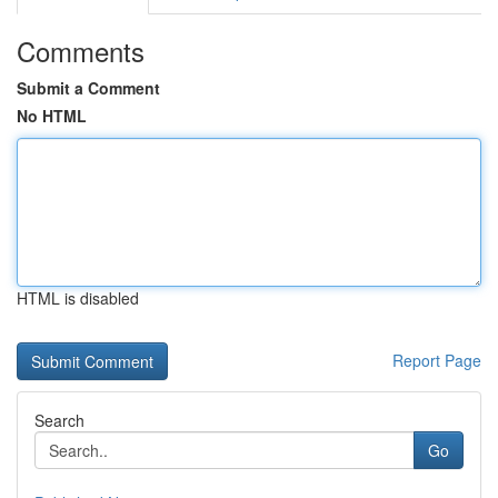
Comments
Submit a Comment
No HTML
HTML is disabled
Report Page
Search
Go