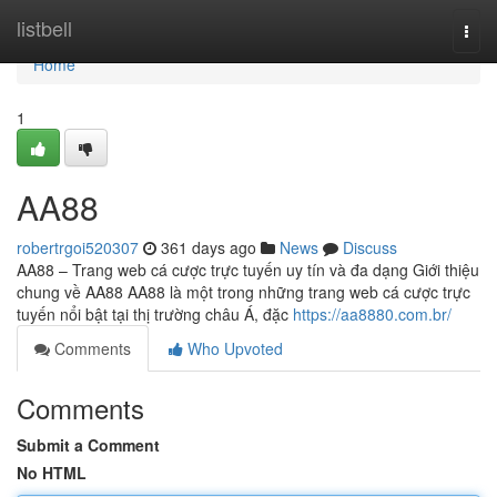
Home
listbell
Togg
navi
Home
1
AA88
robertrgoi520307
361 days ago
News
Discuss
AA88 – Trang web cá cược trực tuyến uy tín và đa dạng Giới thiệu
chung về AA88 AA88 là một trong những trang web cá cược trực
tuyến nổi bật tại thị trường châu Á, đặc
https://aa8880.com.br/
Comments
Who Upvoted
Comments
Submit a Comment
No HTML