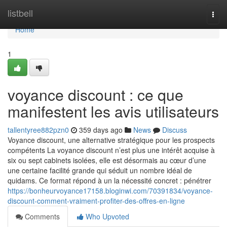
Home
listbell
Togg
navi
Home
1
voyance discount : ce que
manifestent les avis utilisateurs
tallentyree882pzn0
359 days ago
News
Discuss
Voyance discount, une alternative stratégique pour les prospects
compétents La voyance discount n’est plus une intérêt acquise à
six ou sept cabinets isolées, elle est désormais au cœur d’une
une certaine facilité grande qui séduit un nombre idéal de
quidams. Ce format répond à un la nécessité concret : pénétrer
https://bonheurvoyance17158.bloginwi.com/70391834/voyance-
discount-comment-vraiment-profiter-des-offres-en-ligne
Comments
Who Upvoted